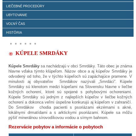
LIEČEBNÉ PROCEDÚRY
UBYTOVANIE
VOĽNÝ ČAS
HISTÓRIA
KÚPELE SMRDÁKY
Kúpele Smrdáky
sa nachádzajú v obci Smrdáky. Táto obec je známa
hlavne vďaka týmto klúpeľom. Názov obce a aj kúpeľov Smrdáky je
odvodený od toho, že v týchto kúpeľoch sú zapáchajúce pramene. V
minulosti aj obyvateľov Smrdákov nazývali „Smrdáci“. Kúpele
Smrdáky sú klenotom medzi kúpeľami na Slovensku hlavne v liečbe
kožných ochorení, ktoré sú spojené s pohybovými ochoreniami.
Kúpele Smrdáky sú jedným z najlepších kúpeľov v liečbe kožných
ochorení a dokonca veľmi úspešne konkurujú aj kúpeľom v zahraničí.
Do Smrdákov chodia pacienti s psoriázami ekzémami s akné,
lokálnymi drmatídami a s arktickymi psoriázami. Kúpele sa môžu
pýšiť minerálnou sírovodíkovou vodou a sírnym bahnom.
Rezervácie pobytov a informácie o pobytoch