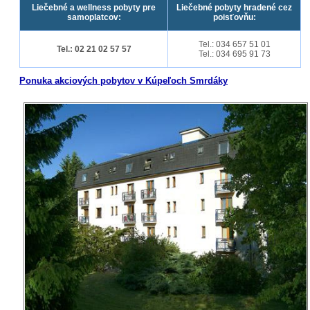
Liečebné a wellness pobyty pre
Liečebné pobyty hradené cez
samoplatcov:
poisťovňu:
Tel.: 034 657 51 01
Tel.: 02 21 02 57 57
Tel.: 034 695 91 73
Ponuka akciových pobytov v Kúpeľoch Smrdáky