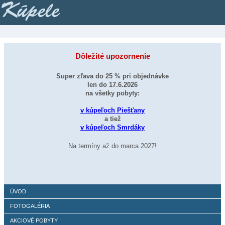
Kúpele
Dôležité upozornenie
Super zľava do 25 % pri objednávke
len do 17.6.2026
na všetky pobyty:
v kúpeľoch Piešťany
a tiež
v kúpeľoch Smrdáky
Na termíny až do marca 2027!
ÚVOD
FOTOGALÉRIA
AKCIOVÉ POBYTY