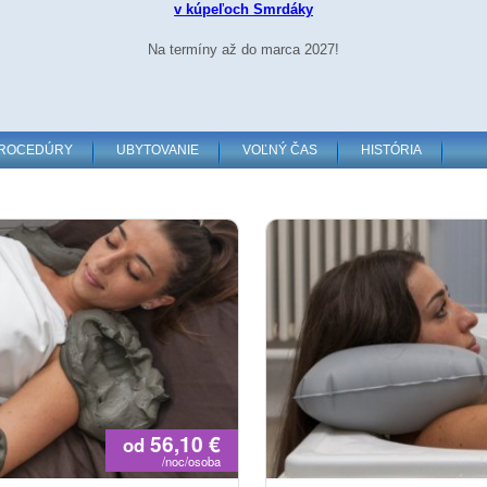
v kúpeľoch Smrdáky
Na termíny až do marca 2027!
PROCEDÚRY
UBYTOVANIE
VOĽNÝ ČAS
HISTÓRIA